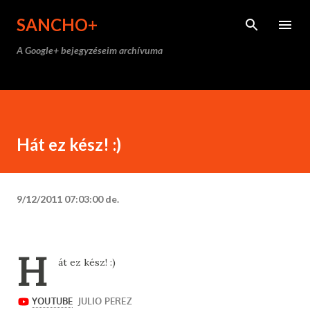
Ugrás a fő tartalomra
SANCHO+
A Google+ bejegyzéseim archívuma
Hát ez kész! :)
9/12/2011 07:03:00 de.
H
át ez kész! :)