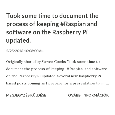
Took some time to document the
process of keeping #Raspian and
software on the Raspberry Pi
updated.
5/25/2016 10:08:00 du.
Originally shared by Steven Combs Took some time to
document the process of keeping #Raspian and software
on the Raspberry Pi updated. Several new Raspberry Pi
based posts coming as I prepare for a presentation to our
local community.
MEGJEGYZÉS KÜLDÉSE
TOVÁBBI INFORMÁCIÓK
http://www.stevencombs.com/raspberrypi/2016/05/25/u
pdate-raspi.html?
utm_campaign=shareaholic&utm_medium=google_plus&ut