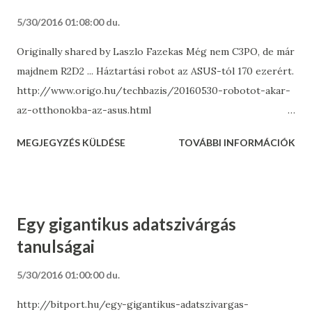
5/30/2016 01:08:00 du.
Originally shared by Laszlo Fazekas Még nem C3PO, de már
majdnem R2D2 ... Háztartási robot az ASUS-tól 170 ezerért.
http://www.origo.hu/techbazis/20160530-robotot-akar-
az-otthonokba-az-asus.html
http://www.origo.hu/techbazis/20160530-robotot-akar-
MEGJEGYZÉS KÜLDÉSE
TOVÁBBI INFORMÁCIÓK
az-otthonokba-az-asus.html
Egy gigantikus adatszivárgás
tanulságai
5/30/2016 01:00:00 du.
http://bitport.hu/egy-gigantikus-adatszivargas-