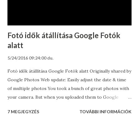
Fotó idők átállítása Google Fotók
alatt
5/24/2016 09:24:00 du.
Fotó idők átállítása Google Fotók alatt Originally shared by
Google Photos Web update: Easily adjust the date & time
of multiple photos You took a bunch of great photos with
your camera. But when you uploaded them to Google
Photos, you realized you forgot to correct the time zone
7 MEGJEGYZÉS
TOVÁBBI INFORMÁCIÓK
after your last trip. So now you’re stuck with a
disorganized photo library, and the thought of changing
each time stamp individually makes your head hurt.