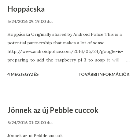
Thankfully, adjusting the time or date for a range of
Hoppácska
photos is now fast, easy, and intuitive. On
photos.google.com , just select the group of photos you’d
5/24/2016 09:19:00 du.
like to adjust and click “Edit date & time” in the menu
Hoppácska Originally shared by Android Police This is a
dropdown. You’ll be able to shift or set the time stamps,
potential partnership that makes a lot of sense.
and preview the changes before saving. In addition, you can
http://www.androidpolice.com/2016/05/24/google-is-
now delete photos directly from an album – just select
preparing-to-add-the-raspberry-pi-3-to-aosp-it-will-
photos and click “Move to trash” in the menu dropdown.
apparently-become-an-officially-supported-device/
These updates are rolling out now on photos.google.com .
4 MEGJEGYZÉS
TOVÁBBI INFORMÁCIÓK
Jönnek az új Pebble cuccok
5/24/2016 01:03:00 du.
Jönnek az új Pebble cuccok