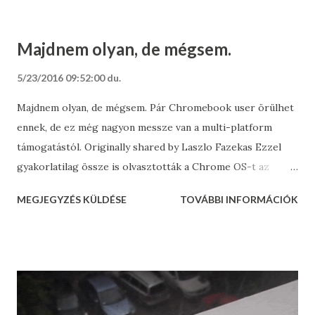
Majdnem olyan, de mégsem.
5/23/2016 09:52:00 du.
Majdnem olyan, de mégsem. Pár Chromebook user örülhet
ennek, de ez még nagyon messze van a multi-platform
támogatástól. Originally shared by Laszlo Fazekas Ezzel
gyakorlatilag össze is olvasztották a Chrome OS-t az
Androiddal, hiszen így full androidot kap minden
MEGJEGYZÉS KÜLDÉSE
TOVÁBBI INFORMÁCIÓK
ChromeOS-es eszköz.
http://www.hwsw.hu/hirek/55625/google-chrome-os-
android-l-framework-uwp.html
http://www.hwsw.hu/hirek/55625/google-chrome-os-
android-l-framework-uwp.html