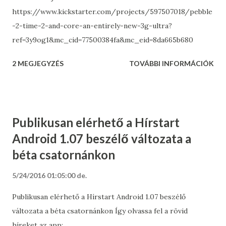
https://www.kickstarter.com/projects/597507018/pebble
-2-time-2-and-core-an-entirely-new-3g-ultra?
ref=3y9og1&mc_cid=77500384fa&mc_eid=8da665b680
2 MEGJEGYZÉS
TOVÁBBI INFORMÁCIÓK
Publikusan elérhető a Hírstart
Android 1.07 beszélő változata a
béta csatornánkon
5/24/2016 01:05:00 de.
Publikusan elérhető a Hírstart Android 1.07 beszélő
változata a béta csatornánkon Így olvassa fel a rövid
híreket az app: