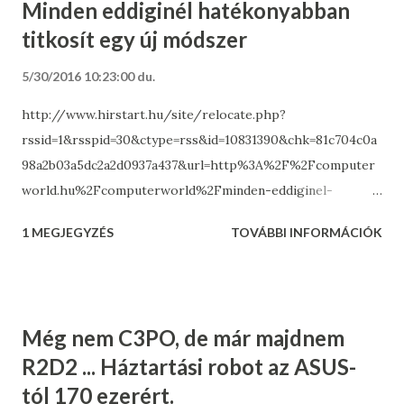
Minden eddiginél hatékonyabban
titkosít egy új módszer
5/30/2016 10:23:00 du.
http://www.hirstart.hu/site/relocate.php?
rssid=1&rsspid=30&ctype=rss&id=10831390&chk=81c704c0a
98a2b03a5dc2a2d0937a437&url=http%3A%2F%2Fcomputer
world.hu%2Fcomputerworld%2Fminden-eddiginel-
hatekonyabban-titkosit-egy-uj-modszer.html
1 MEGJEGYZÉS
TOVÁBBI INFORMÁCIÓK
Még nem C3PO, de már majdnem
R2D2 ... Háztartási robot az ASUS-
tól 170 ezerért.