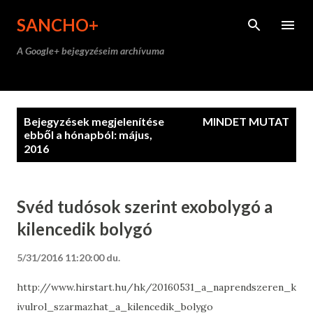
Ugrás a fő tartalomra
SANCHO+
A Google+ bejegyzéseim archívuma
B
Bejegyzések megjelenítése
MINDET MUTAT
e
ebből a hónapból: május,
2016
j
e
g
Svéd tudósok szerint exobolygó a
y
kilencedik bolygó
z
é
5/31/2016 11:20:00 du.
s
e
http://www.hirstart.hu/hk/20160531_a_naprendszeren_k
k
ivulrol_szarmazhat_a_kilencedik_bolygo