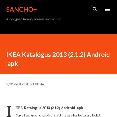
Ugrás a fő tartalomra
SANCHO+
A Google+ bejegyzéseim archívuma
IKEA Katalógus 2013 (2.1.2) Android
.apk
9/01/2012 01:50:00 de.
I
KEA Katalógus 2013 (2.1.2) Android .apk
Mivel az Android-x86 alatt nem elérhető az IKEA