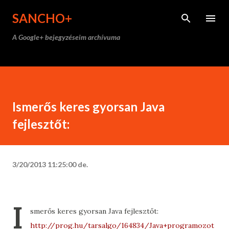
Ugrás a fő tartalomra
SANCHO+
A Google+ bejegyzéseim archívuma
Ismerős keres gyorsan Java
fejlesztőt:
3/20/2013 11:25:00 de.
I
smerős keres gyorsan Java fejlesztőt:
http://prog.hu/tarsalgo/164834/Java+programozot