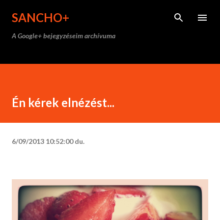
Ugrás a fő tartalomra
SANCHO+
A Google+ bejegyzéseim archívuma
Én kérek elnézést...
6/09/2013 10:52:00 du.