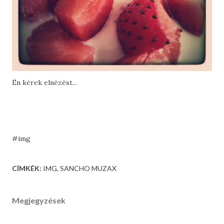
Én kérek elnézést...
#img
CÍMKÉK:
IMG
SANCHO MUZAX
Megjegyzések