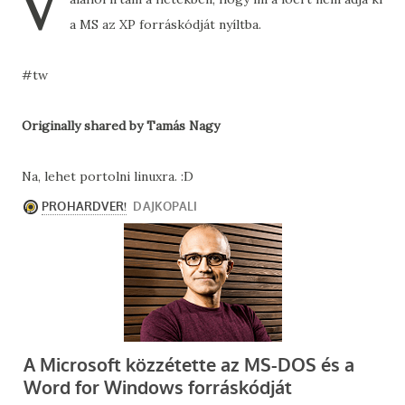
V
a MS az XP forráskódját nyíltba.
#tw
Originally shared by Tamás Nagy
Na, lehet portolni linuxra. :D