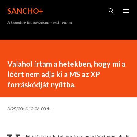
Ugrás a fő tartalomra
SANCHO+
A Google+ bejegyzéseim archívuma
Valahol írtam a hetekben, hogy mi a
lóért nem adja ki a MS az XP
forráskódját nyíltba.
3/25/2014 12:06:00 du.
alahol írtam a hetekben, hogy mi a lóért nem adja ki