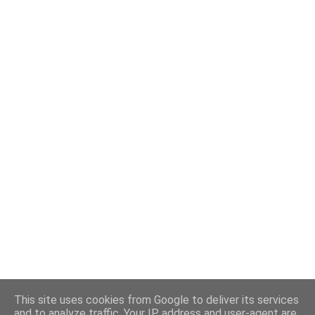
This site uses cookies from Google to deliver its services
and to analyze traffic. Your IP address and user-agent are