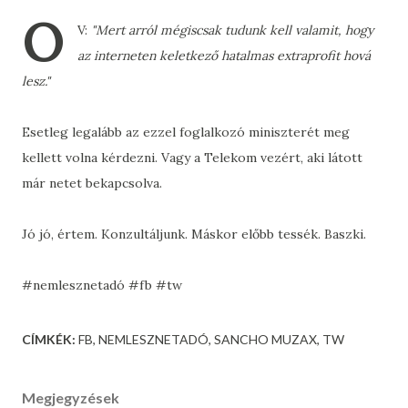
O
V:
"Mert arról mégiscsak tudunk kell valamit, hogy
az interneten keletkező hatalmas extraprofit hová
lesz."
Esetleg legalább az ezzel foglalkozó miniszterét meg
kellett volna kérdezni. Vagy a Telekom vezért, aki látott
már netet bekapcsolva.
Jó jó, értem. Konzultáljunk. Máskor előbb tessék. Baszki.
#nemlesznetadó #fb #tw
CÍMKÉK:
FB
NEMLESZNETADÓ
SANCHO MUZAX
TW
Megjegyzések