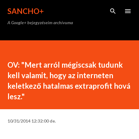
Ugrás a fő tartalomra
SANCHO+
A Google+ bejegyzéseim archívuma
OV: "Mert arról mégiscsak tudunk
kell valamit, hogy az interneten
keletkező hatalmas extraprofit hová
lesz."
10/31/2014 12:32:00 de.