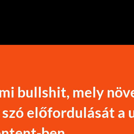
Ugrás a fő tartalomra
i bullshit, mely növe
szó előfordulását a 
ntent-ben.