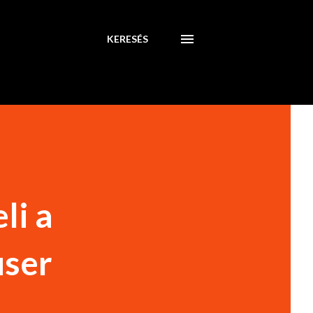
KERESÉS
li a
user