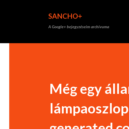
SANCHO+
A Google+ bejegyzéseim archívuma
Még egy állam
lámpaoszlop 
generated co