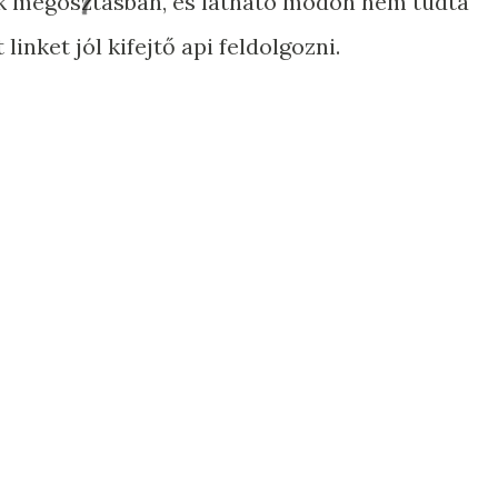
ok megosztásban, és látható módon nem tudta
inket jól kifejtő api feldolgozni.