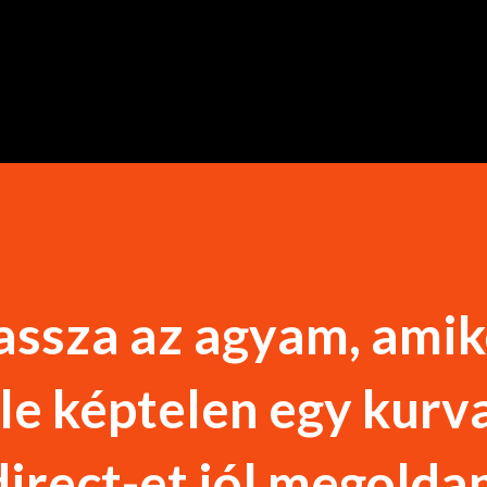
Ugrás a fő tartalomra
assza az agyam, amik
e képtelen egy kurv
irect-et jól megoldan