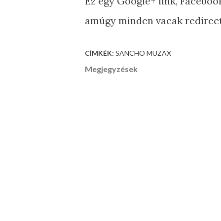
Ez egy Google+ link, Facebo
amúgy minden vacak redirect l
CÍMKÉK:
SANCHO MUZAX
Megjegyzések