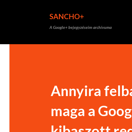
SANCHO+
A Google+ bejegyzéseim archívuma
Annyira felb
maga a Googl
kibaszott red