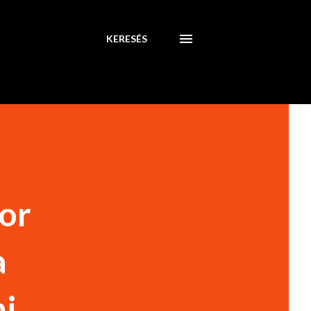
KERESÉS
or
a
i,