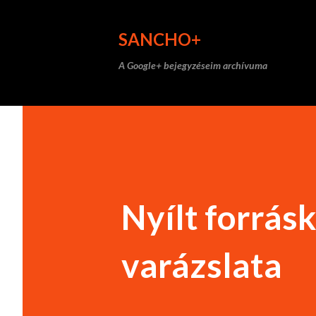
SANCHO+
A Google+ bejegyzéseim archívuma
Nyílt forrás
varázslata