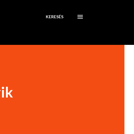
KERESÉS
yik