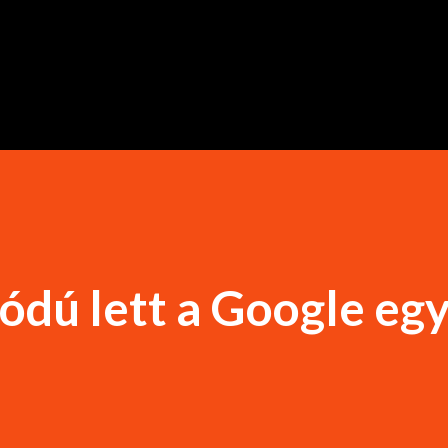
Ugrás a fő tartalomra
kódú lett a Google eg