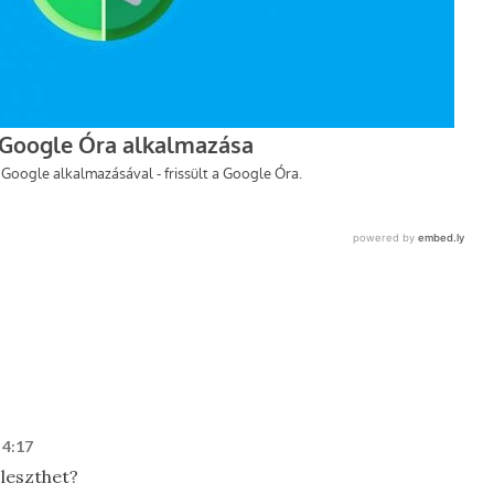
 4:17
jleszthet?