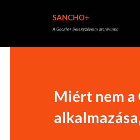
SANCHO+
A Google+ bejegyzéseim archívuma
Miért nem a 
alkalmazása,