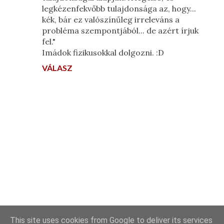
legkézenfekvőbb tulajdonsága az, hogy...
kék, bár ez valószínűleg irreleváns a
probléma szempontjából... de azért írjuk
fel."
Imádok fizikusokkal dolgozni. :D
VÁLASZ
M
This site uses cookies from Google to deliver its services