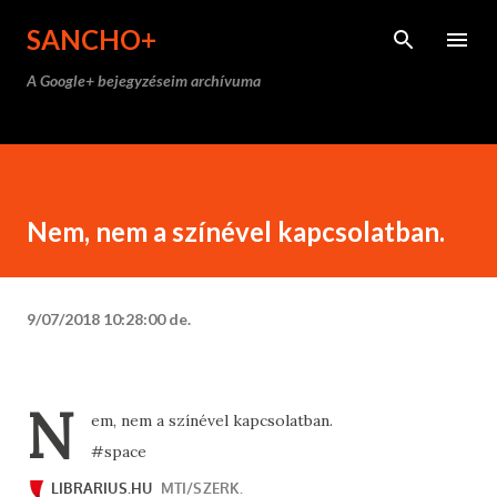
Ugrás a fő tartalomra
SANCHO+
A Google+ bejegyzéseim archívuma
Nem, nem a színével kapcsolatban.
9/07/2018 10:28:00 de.
N
em, nem a színével kapcsolatban.
#space