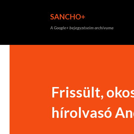
SANCHO+
A Google+ bejegyzéseim archívuma
Frissült, oko
hírolvasó An