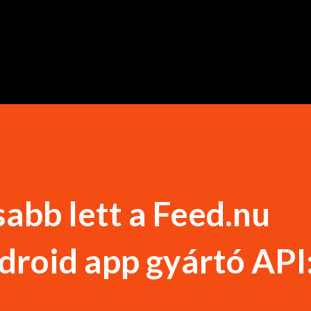
Ugrás a fő tartalomra
sabb lett a Feed.nu
droid app gyártó API