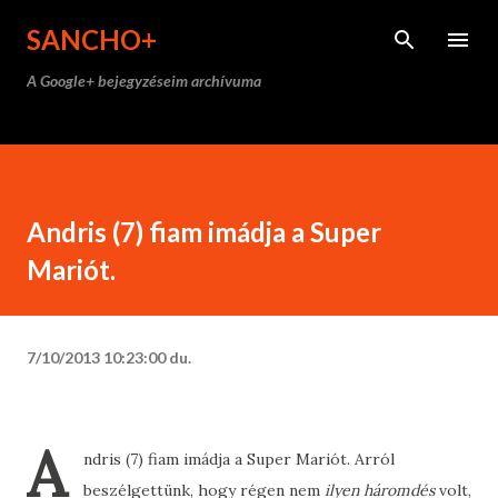
Ugrás a fő tartalomra
SANCHO+
A Google+ bejegyzéseim archívuma
Andris (7) fiam imádja a Super
Mariót.
7/10/2013 10:23:00 du.
A
ndris (7) fiam imádja a Super Mariót. Arról
beszélgettünk, hogy régen nem
ilyen háromdés
volt,