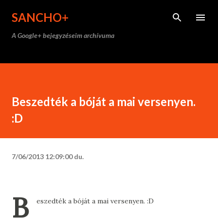
Ugrás a fő tartalomra
SANCHO+
A Google+ bejegyzéseim archívuma
Beszedték a bóját a mai versenyen.
:D
7/06/2013 12:09:00 du.
B
eszedték a bóját a mai versenyen. :D