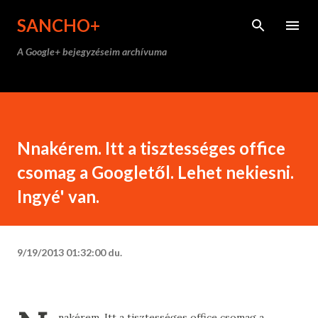
Ugrás a fő tartalomra
SANCHO+
A Google+ bejegyzéseim archívuma
Nnakérem. Itt a tisztességes office
csomag a Googletől. Lehet nekiesni.
Ingyé' van.
9/19/2013 01:32:00 du.
nakérem. Itt a tisztességes office csomag a