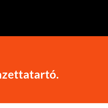
Ugrás a fő tartalomra
kazettatartó.