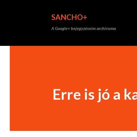
SANCHO+
A Google+ bejegyzéseim archívuma
Erre is jó a 