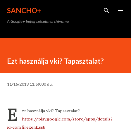
Ugrás a fő tartalomra
SANCHO+
A Google+ bejegyzéseim archívuma
Ezt használja vki? Tapasztalat?
11/16/2013 11:59:00 du.
E
zt használja vki? Tapasztalat?
https://play.google.com/store/apps/details?
id=com.firezenk.ssb