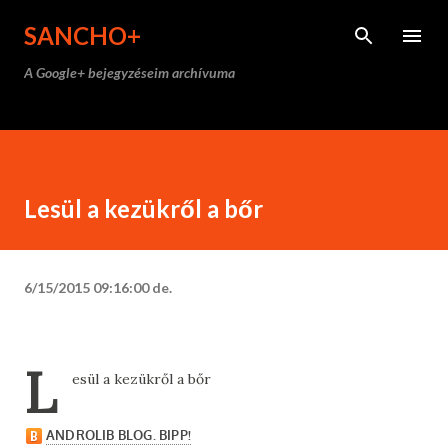
Ugrás a fő tartalomra
SANCHO+
A Google+ bejegyzéseim archívuma
Lesül a kezükről a bőr
6/15/2015 09:16:00 de.
L
esül a kezükről a bőr