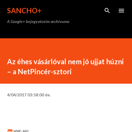
Ugrás a fő tartalomra
SANCHO+
A Google+ bejegyzéseim archívuma
Az éhes vásárlóval nem jó ujjat húzni
– a NetPincér-sztori
4/04/2017 03:58:00 de.