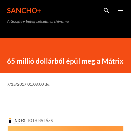
Ugrás a fő tartalomra
SANCHO+
A Google+ bejegyzéseim archívuma
65 millió dollárból épül meg a Mátrix
7/15/2017 01:08:00 du.