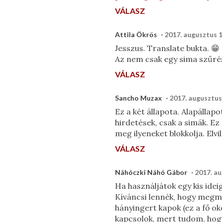
VÁLASZ
Attila Ökrös
2017. augusztus 1
Jesszus. Translate bukta. 😁
Az nem csak egy sima szűré
VÁLASZ
Sancho Muzax
2017. augusztus 
Ez a két állapota. Alapállap
hirdetések, csak a simák. Ez
meg ilyeneket blokkolja. Elvi
VÁLASZ
Náhóczki Náhó Gábor
2017. au
Ha használjátok egy kis idei
Kíváncsi lennék, hogy meg
hányingert kapok (ez a fő o
kapcsolok, mert tudom, hogy