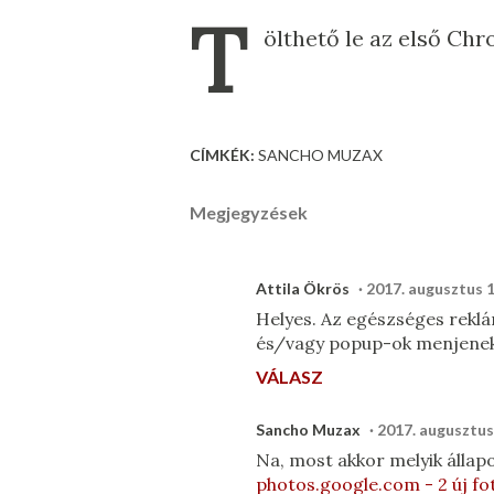
T
ölthető le az első Ch
CÍMKÉK:
SANCHO MUZAX
Megjegyzések
Attila Ökrös
2017. augusztus 1
Helyes. Az egészséges rekl
és/vagy popup-ok menjenek 
VÁLASZ
Sancho Muzax
2017. augusztus 
Na, most akkor melyik állap
photos.google.com - 2 új fo