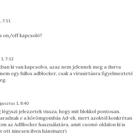
. 7:11
s on/off kapcsoló?
1. 7:12
otban ki van kapcsolva, azaz nem jelennek meg a durva
 nem egy fullos adblocker, csak a vírusirtásra figyelmezteté
leg.
gusztus 1. 8:40
g légyszi jelezzetek vissza, hogy mit blokkol pontosan.
maradnak e a körömgombás Ad-ek, mert azoktól konkrétan
kom az AdBlocker használatára, amit csomó oldalon ki is
 ott nincsen ilyen hányinger)