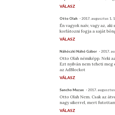
VÁLASZ
Otto Olah
2017. augusztus 1. 
Én vagyok naív, vagy az, aki
korlátozni fogja a saját bö
VÁLASZ
Náhóczki Náhó Gábor
2017. au
Otto Olah némiképp. Neki az
Ezt nyilván nem teheti meg 
az AdBlockot
VÁLASZ
Sancho Muzax
2017. augusztus 
Otto Olah​ Nem. Csak az átv
nagy sikerrel, mert futottam 
VÁLASZ