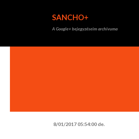
SANCHO+
A Google+ bejegyzéseim archívuma
8/01/2017 05:54:00 de.