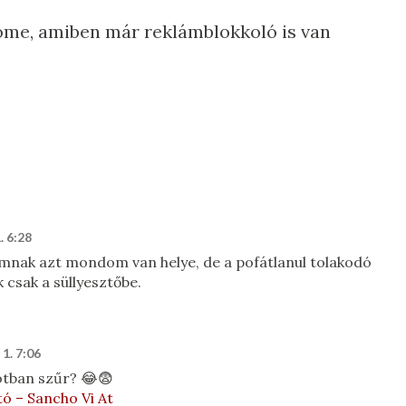
rome, amiben már reklámblokkoló is van
. 6:28
ámnak azt mondom van helye, de a pofátlanul tolakodó
csak a süllyesztőbe.
1. 7:06
otban szűr? 😂😨
tó – Sancho Vi At