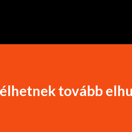
Ugrás a fő tartalomra
élhetnek tovább elh