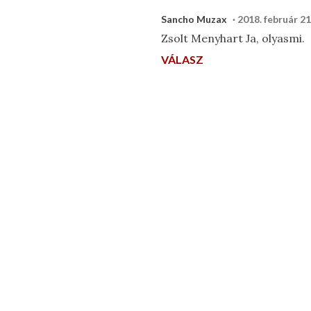
Sancho Muzax
2018. február 21
Zsolt Menyhart Ja, olyasmi.
VÁLASZ
M
e
g