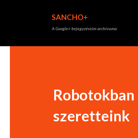
SANCHO+
A Google+ bejegyzéseim archívuma
Robotokban 
szeretteink