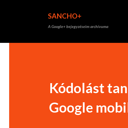
SANCHO+
A Google+ bejegyzéseim archívuma
Kódolást tan
Google mobil