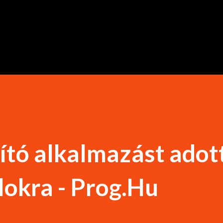
Ugrás a fő tartalomra
ító alkalmazást adott
okra - Prog.Hu