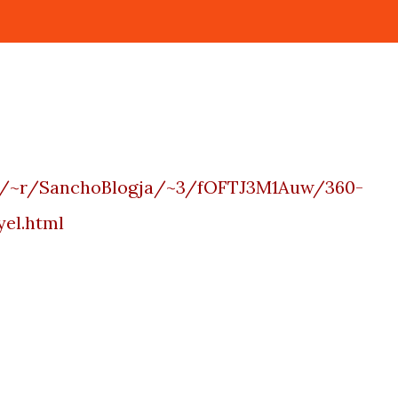
om/~r/SanchoBlogja/~3/fOFTJ3M1Auw/360-
el.html