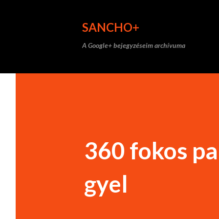
SANCHO+
A Google+ bejegyzéseim archívuma
360 fokos pa
gyel