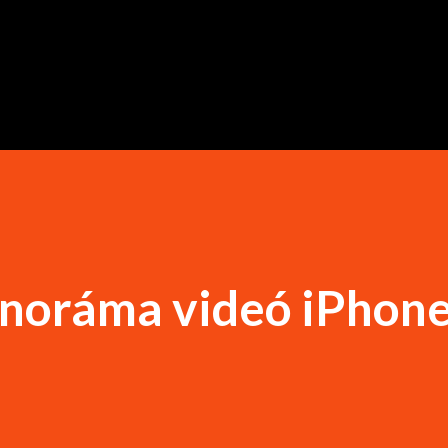
Ugrás a fő tartalomra
noráma videó iPhone