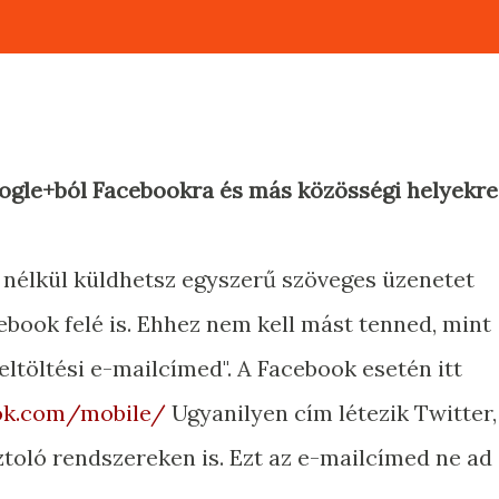
ogle+ból Facebookra és más közösségi helyekre
 nélkül küldhetsz egyszerű szöveges üzenetet
ebook felé is. Ehhez nem kell mást tenned, mint
ltöltési e-mailcímed". A Facebook esetén itt
ok.com/mobile/
Ugyanilyen cím létezik Twitter,
toló rendszereken is. Ezt az e-mailcímed ne ad