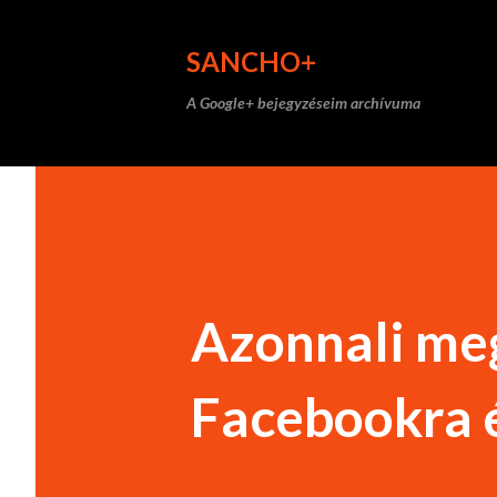
SANCHO+
A Google+ bejegyzéseim archívuma
Azonnali me
Facebookra é