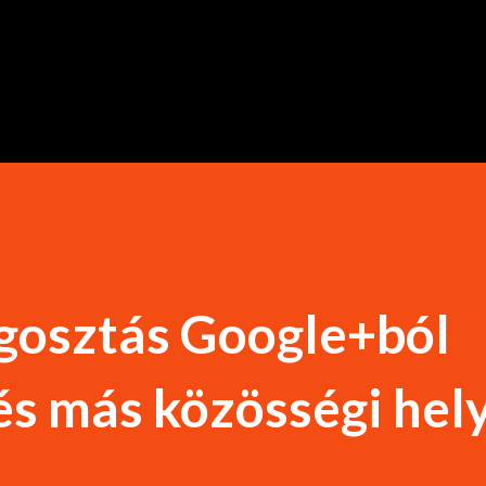
Ugrás a fő tartalomra
gosztás Google+ból
s más közösségi hel