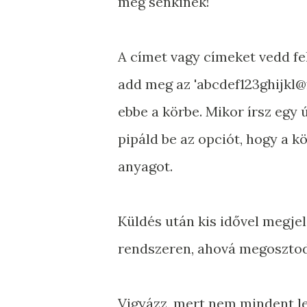
meg senkinek!
A címet vagy címeket vedd fel
add meg az 'abcdef123ghijkl@
ebbe a körbe. Mikor írsz egy ú
pipáld be az opciót, hogy a k
anyagot.
Küldés után kis idővel megje
rendszeren, ahová megosztod 
Vigyázz, mert nem mindent le