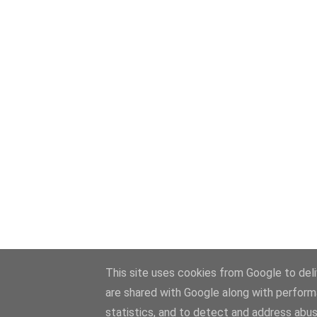
This site uses cookies from Google to deliv
are shared with Google along with perform
statistics, and to detect and address abus