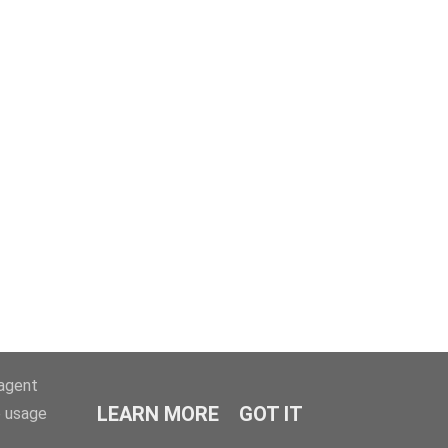
-agent
LEARN MORE
GOT IT
e usage