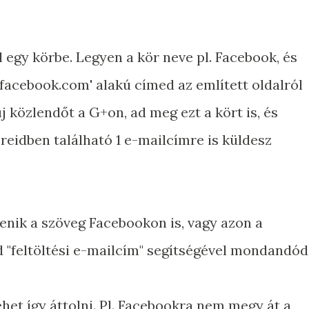
 egy körbe. Legyen a kör neve pl. Facebook, és
facebook.com' alakú címed az említett oldalról
j közlendőt a G+on, ad meg ezt a kört is, és
öreidben található 1 e-mailcímre is küldesz
lenik a szöveg Facebookon is, vagy azon a
"feltöltési e-mailcím" segítségével mondandód
het így áttolni. Pl. Facebookra nem megy át a