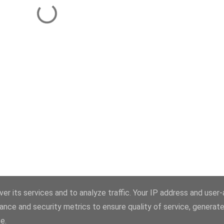
er its services and to analyze traffic. Your IP address and user
ance and security metrics to ensure quality of service, generat
Üzemeltető: Blogger
e.