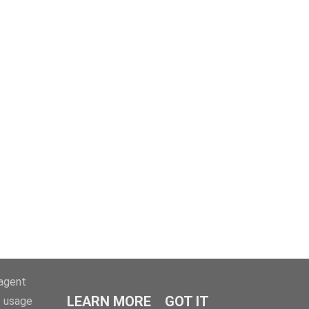
-agent
LEARN MORE
GOT IT
e usage