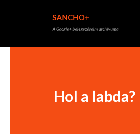
SANCHO+
A Google+ bejegyzéseim archívuma
Hol a labda?