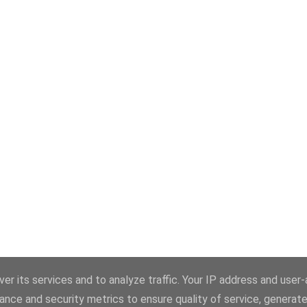
er its services and to analyze traffic. Your IP address and user
ance and security metrics to ensure quality of service, generat
Üzemeltető: Blogger