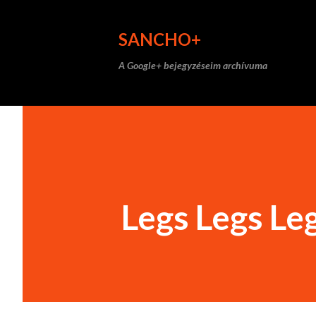
SANCHO+
A Google+ bejegyzéseim archívuma
Legs Legs Leg