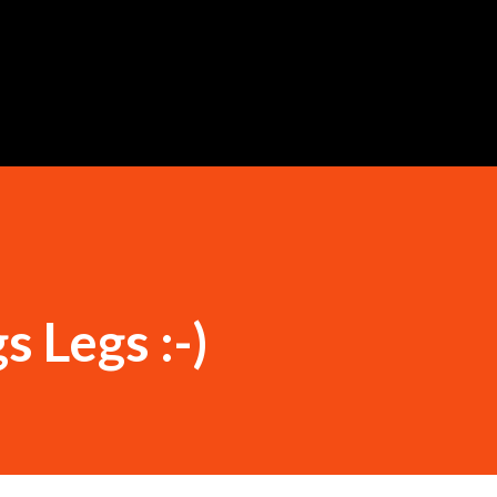
Ugrás a fő tartalomra
s Legs :-)