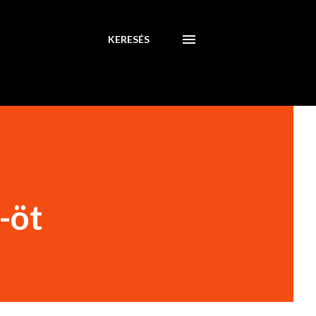
KERESÉS
-öt