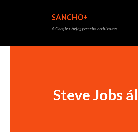
SANCHO+
A Google+ bejegyzéseim archívuma
Steve Jobs ál