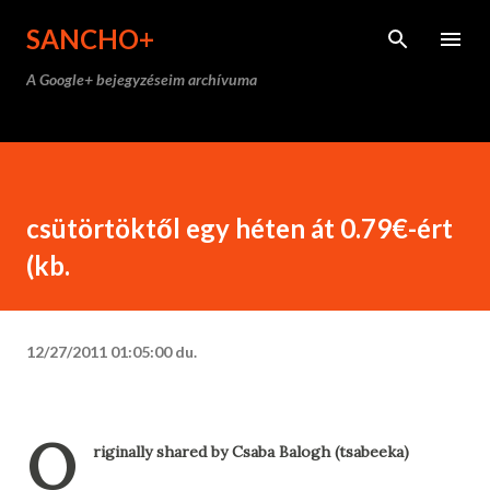
Ugrás a fő tartalomra
SANCHO+
A Google+ bejegyzéseim archívuma
csütörtöktől egy héten át 0.79€-ért
(kb.
12/27/2011 01:05:00 du.
O
riginally shared by Csaba Balogh (tsabeeka)