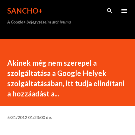
Ugrás a fő tartalomra
SANCHO+
A Google+ bejegyzéseim archívuma
Akinek még nem szerepel a
szolgáltatása a Google Helyek
szolgáltatásában, itt tudja elindítani
a hozzáadást a...
5/31/2012 01:23:00 de.