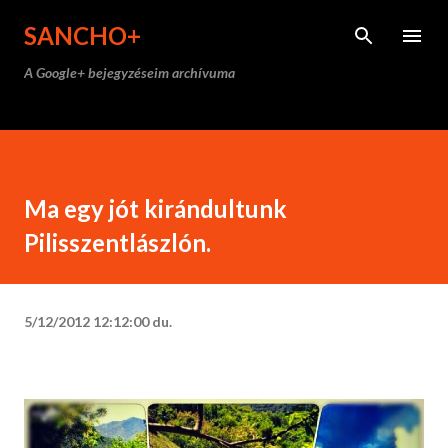
Ugrás a fő tartalomra
SANCHO+
A Google+ bejegyzéseim archívuma
Ma egy jót kirándultunk
Pilisszentlászlón.
5/12/2012 12:12:00 du.