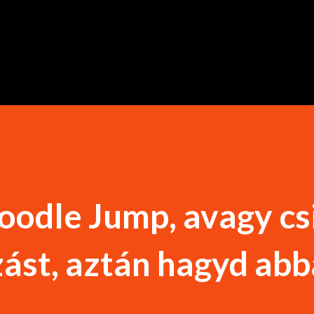
Ugrás a fő tartalomra
oodle Jump, avagy cs
ást, aztán hagyd abb