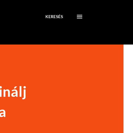
KERESÉS
inálj
a