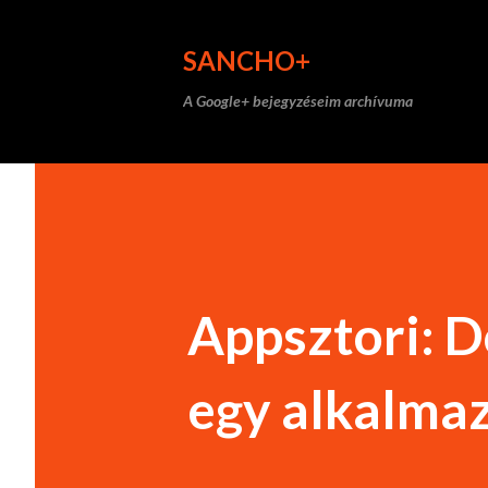
SANCHO+
A Google+ bejegyzéseim archívuma
Appsztori: D
egy alkalmaz