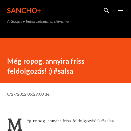
Ugrás a fő tartalomra
SANCHO+
A Google+ bejegyzéseim archívuma
Még ropog, annyira friss
feldolgozás! :) #salsa
8/27/2012 05:29:00 de.
M
ég ropog, annyira friss feldolgozás! :) #salsa