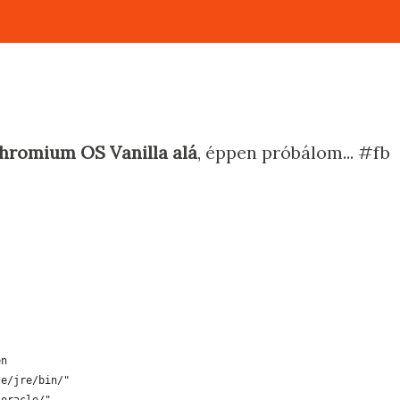
Chromium OS Vanilla alá
, éppen próbálom... #fb