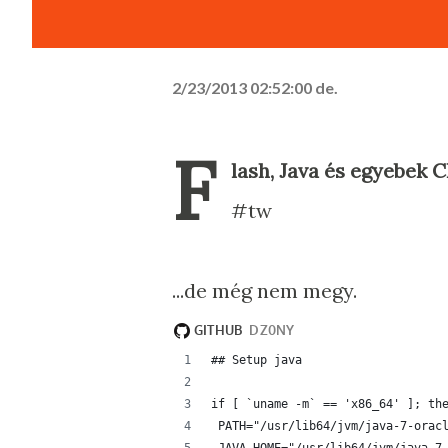
2/23/2013 02:52:00 de.
F
lash, Java és egyebek 
#tw
...de még nem megy.