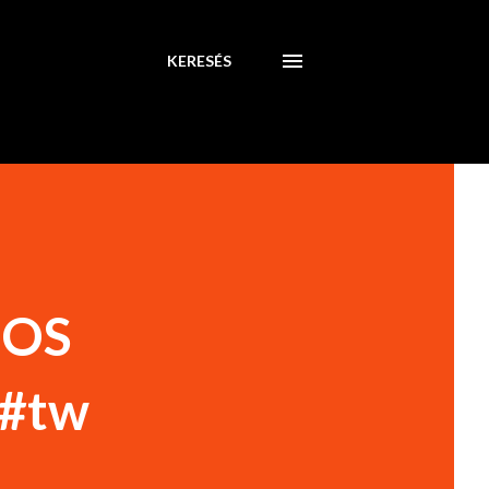
KERESÉS
 OS
 #tw