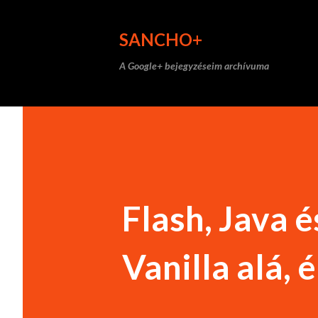
SANCHO+
A Google+ bejegyzéseim archívuma
Flash, Java
Vanilla alá, 