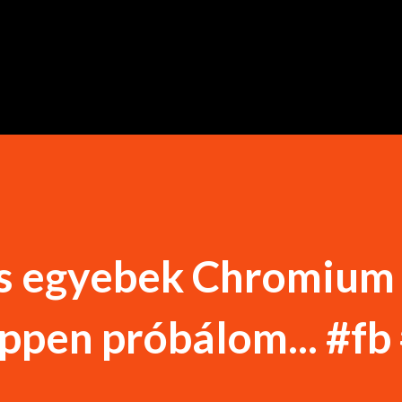
Ugrás a fő tartalomra
 és egyebek Chromium
éppen próbálom... #fb