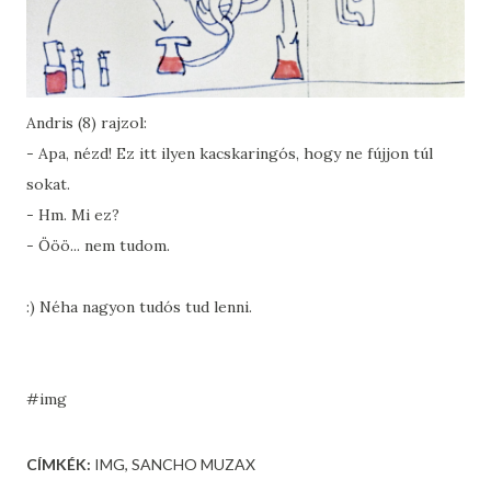
Andris (8) rajzol:
- Apa, nézd! Ez itt ilyen kacskaringós, hogy ne fújjon túl
sokat.
- Hm. Mi ez?
- Ööö... nem tudom.
:) Néha nagyon tudós tud lenni.
#img
CÍMKÉK:
IMG
SANCHO MUZAX