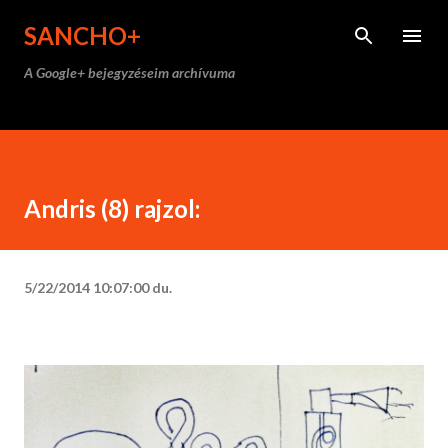
Ugrás a fő tartalomra
SANCHO+
A Google+ bejegyzéseim archívuma
Andris (8) rajzol:
5/22/2014 10:07:00 du.