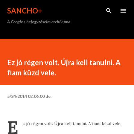
Ugrás a fő tartalomra
SANCHO+
A Google+ bejegyzéseim archívuma
Ez jó régen volt. Újra kell tanulni. A
fiam küzd vele.
5/24/2014 02:06:00 de.
E
z jó régen volt. Újra kell tanulni. A fiam küzd vele.