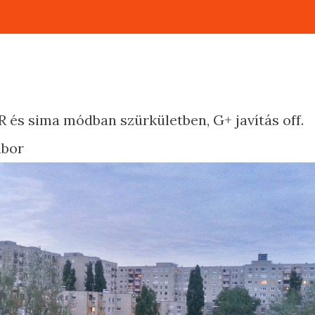
 és sima módban szürkületben, G+ javítás off.
ábor