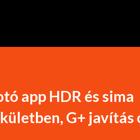
Ugrás a fő tartalomra
otó app HDR és sima
ületben, G+ javítás o