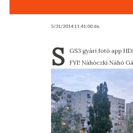
5/31/2014 11:41:00 de.
S
GS3 gyári fotó app HDR
FYI! Náhóczki Náhó G