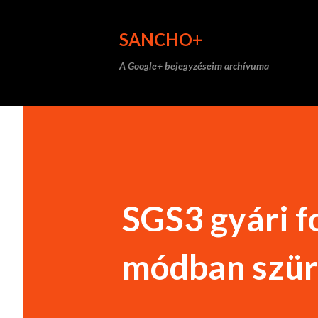
SANCHO+
A Google+ bejegyzéseim archívuma
SGS3 gyári f
módban szürk