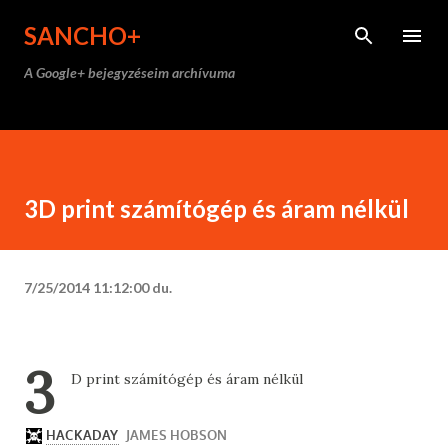
Ugrás a fő tartalomra
SANCHO+
A Google+ bejegyzéseim archívuma
3D print számítógép és áram nélkül
7/25/2014 11:12:00 du.
3
D print számítógép és áram nélkül