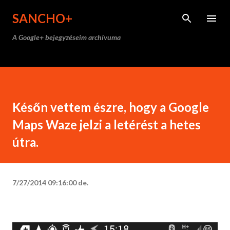
Ugrás a fő tartalomra
SANCHO+
A Google+ bejegyzéseim archívuma
Későn vettem észre, hogy a Google
Maps Waze jelzi a letérést a hetes
útra.
7/27/2014 09:16:00 de.