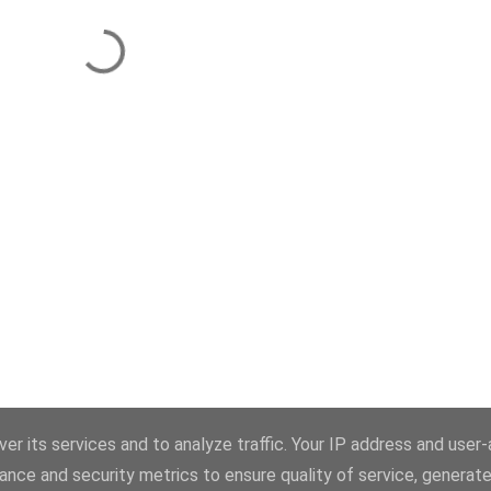
er its services and to analyze traffic. Your IP address and user
ance and security metrics to ensure quality of service, generat
Üzemeltető: Blogger