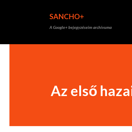
SANCHO+
A Google+ bejegyzéseim archívuma
Az első hazai