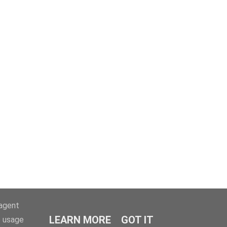
-agent
LEARN MORE
GOT IT
e usage