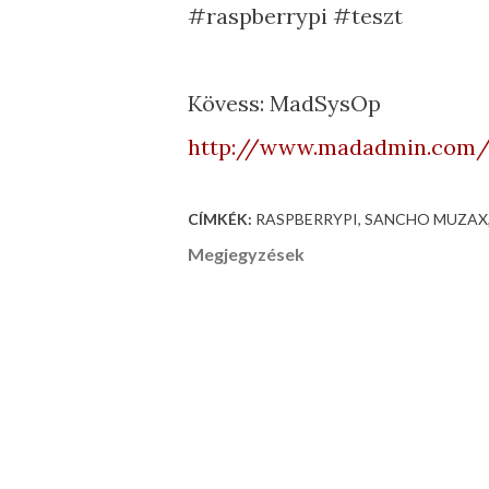
#raspberrypi #teszt
Kövess: MadSysOp
http://www.madadmin.com/r
CÍMKÉK:
RASPBERRYPI
SANCHO MUZAX
Megjegyzések