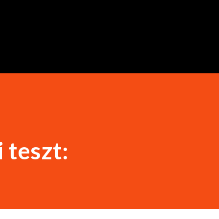
Ugrás a fő tartalomra
 teszt: