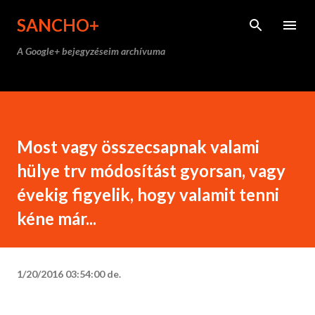
Ugrás a fő tartalomra
SANCHO+
A Google+ bejegyzéseim archívuma
Most vagy összecsapnak valami
hülye trv módosítást gyorsan, vagy
évekig figyelik, hogy valamit tenni
kéne már...
1/20/2016 03:54:00 de.