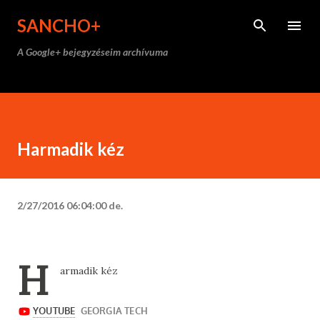
Ugrás a fő tartalomra
SANCHO+
A Google+ bejegyzéseim archívuma
Harmadik kéz
2/27/2016 06:04:00 de.
H
armadik kéz