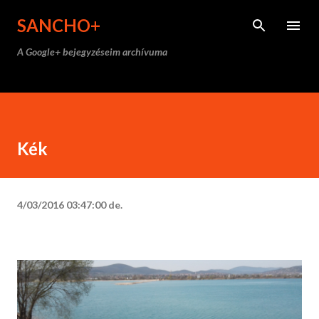
Ugrás a fő tartalomra
SANCHO+
A Google+ bejegyzéseim archívuma
Kék
4/03/2016 03:47:00 de.