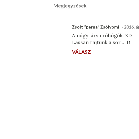
Megjegyzések
Zsolt “perna” Zsólyomi
2016. áp
Amúgy sírva röhögök. XD
Lassan rajtunk a sor... :D
VÁLASZ