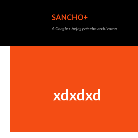
SANCHO+
A Google+ bejegyzéseim archívuma
xdxdxd