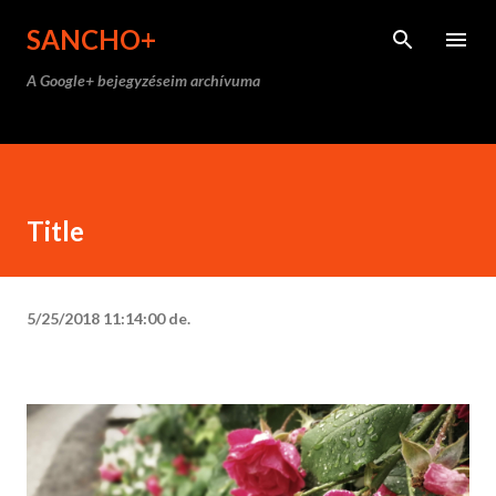
Ugrás a fő tartalomra
SANCHO+
A Google+ bejegyzéseim archívuma
Title
5/25/2018 11:14:00 de.