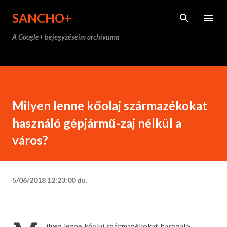
Ugrás a fő tartalomra
SANCHO+
A Google+ bejegyzéseim archívuma
Milyen lenne kőolaj származékokat
használó gépjármű-zaj nélkül a
város?
5/06/2018 12:23:00 du.
ilyen lenne kőolaj származékokat használó