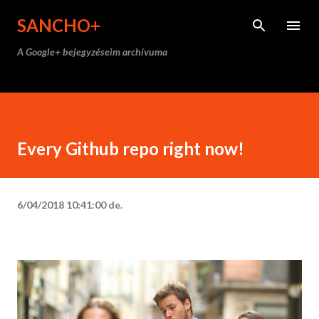
Ugrás a fő tartalomra
SANCHO+
A Google+ bejegyzéseim archívuma
Every Github repo right now!
6/04/2018 10:41:00 de.