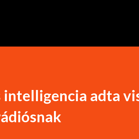
Ugrás a fő tartalomra
intelligencia adta vi
rádiósnak