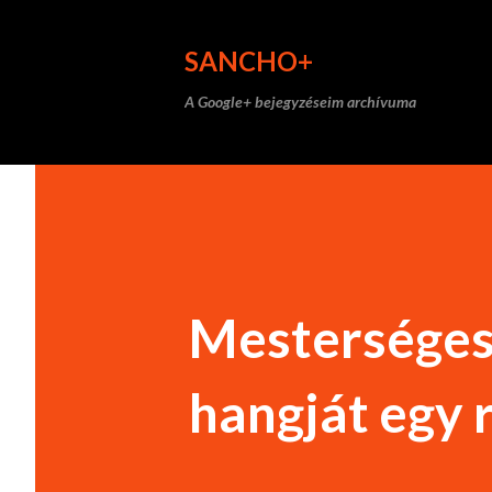
SANCHO+
A Google+ bejegyzéseim archívuma
Mesterséges 
hangját egy 