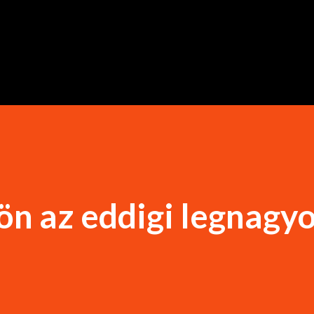
Ugrás a fő tartalomra
jön az eddigi legnagy