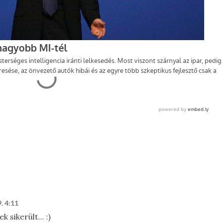
. 4:11
ikerült... :)