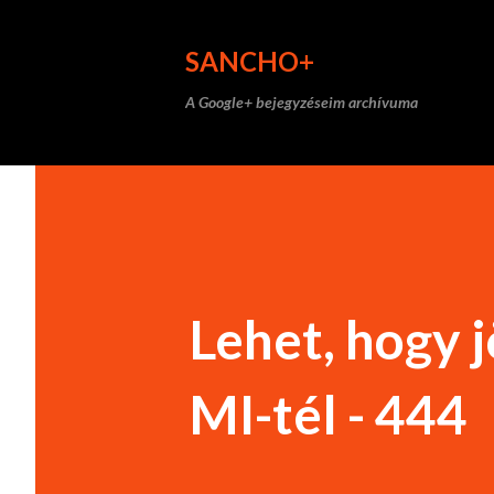
SANCHO+
A Google+ bejegyzéseim archívuma
Lehet, hogy 
MI-tél - 444