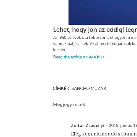
CÍMKÉK:
SANCHO MUZAX
Megjegyzések
Zoltán Zsédenyi
2018. június 19
Elég semmitmondó semminek s